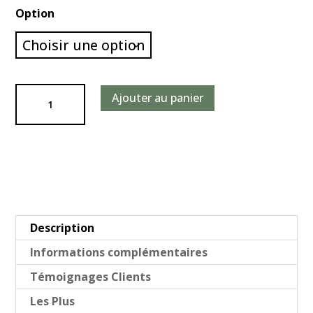
Option
quantité
Ajouter au panier
de
Tête
de
mur
en
Pierre
Naturelle
Description
Egypta
Informations complémentaires
Témoignages Clients
Les Plus