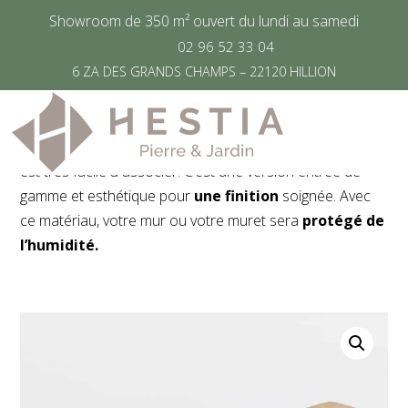
Showroom de 350 m² ouvert du lundi au samedi
02 96 52 33 04
6 ZA DES GRANDS CHAMPS – 22120 HILLION
Tête de mur en Pierre
Naturelle Egypta
La tête de mur en pierre naturelle beige Egypta
est très facile à associer. C’est une version entrée de
gamme et esthétique pour
une finition
soignée. Avec
ce matériau, votre mur ou votre muret sera
protégé de
l’humidité.