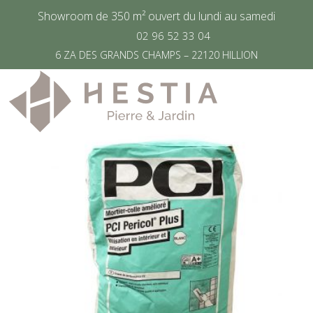
Showroom de 350 m² ouvert du lundi au samedi
02 96 52 33 04
Accueil
/
Produit Taille
/
Sac de 25 kg
6 ZA DES GRANDS CHAMPS – 22120 HILLION
Sac de 25 kg
2 résultats affichés