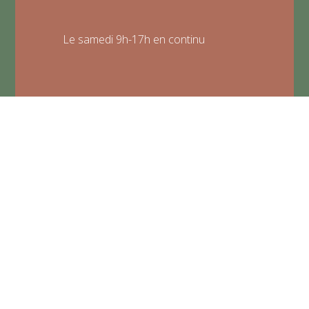
Le samedi 9h-17h en continu
02 96 52 33 04
bonjour@hestia.bzh
Hestia Pierre & Jardin
Les experts Hestia vous livrent leurs secrets pour réussir