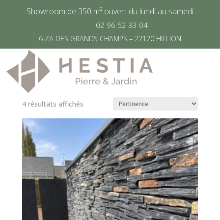
Showroom de 350 m² ouvert du lundi au samedi
02 96 52 33 04
Accueil
/
Produit Taille
/
Pièce plate : 55 * 20 cm
6 ZA DES GRANDS CHAMPS – 22120 HILLION
I épaisseur 4 cm
Pièce plate : 55 * 20 cm I
épaisseur 4 cm
4 résultats affichés