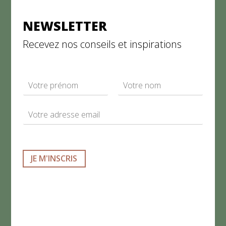
NEWSLETTER
Recevez nos conseils et inspirations
N
a
P
N
m
r
o
E
e
é
m
m
*
n
a
o
m
i
l
JE M'INSCRIS
*