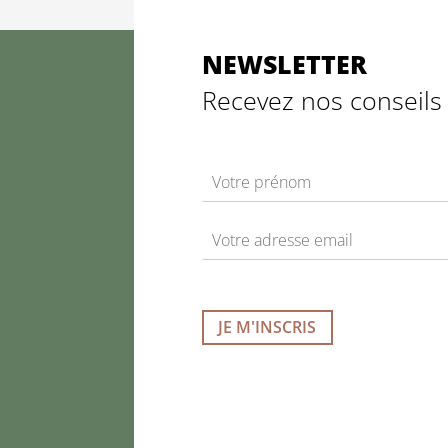
NEWSLETTER
Recevez nos conseils 
N
a
P
m
r
E
e
é
m
*
n
a
o
m
i
l
JE M'INSCRIS
*