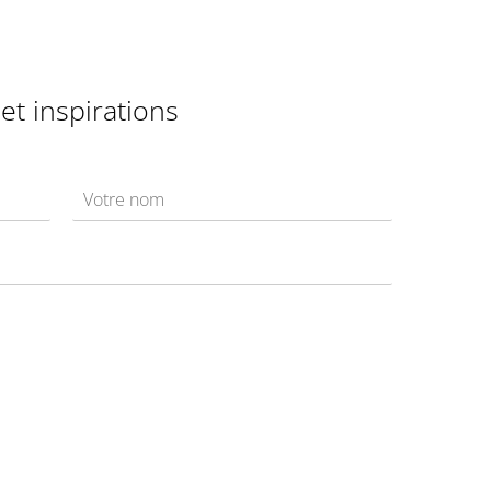
et inspirations
N
o
m