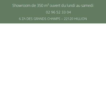
Showroom de 350 m² ouvert du lundi au samedi
02 96 52 33 04
6 ZA DES GRANDS CHAMPS – 22120 HILLION