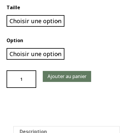
Taille
Option
quantité
Ajouter au panier
de
Joint
margelle
piscine
-
PCI
silcofug
Description