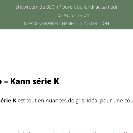
Showroom de 350 m² ouvert du lundi au samedi
02 96 52 33 04
6 ZA DES GRANDS CHAMPS – 22120 HILLION
 – Kann série K
série K
est tout en nuances de gris. Idéal pour une cou