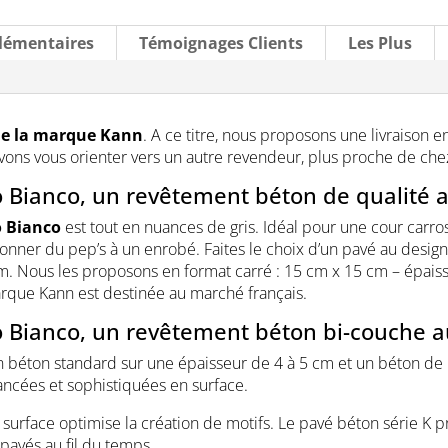
lémentaires
Témoignages Clients
Les Plus
de la marque Kann
. A ce titre, nous proposons une livraison e
vons vous orienter vers un autre revendeur, plus proche de che
o Bianco, un revêtement béton de qualité
o Bianco
est tout en nuances de gris. Idéal pour une cour carros
onner du pep’s à un enrobé. Faites le choix d’un pavé au desi
cm. Nous les proposons en format carré : 15 cm x 15 cm – épais
rque Kann est destinée au marché français.
 Bianco, un revêtement béton bi-couche au
n béton standard sur une épaisseur de 4 à 5 cm et un béton de
uancées et sophistiquées en surface.
 de surface optimise la création de motifs. Le pavé béton série K 
pavés au fil du temps.