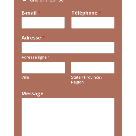
E-mail
*
Téléphone
*
Adresse
*
Adresse ligne 1
Ville
State / Province /
Region
Message