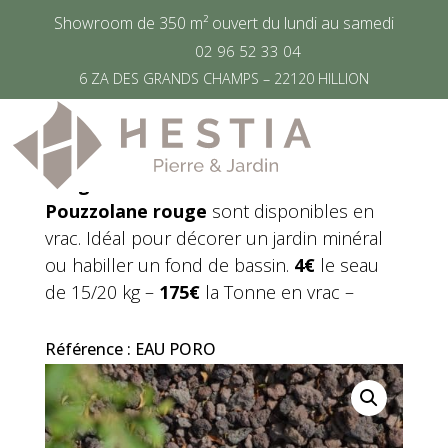
Showroom de 350 m² ouvert du lundi au samedi
02 96 52 33 04
6 ZA DES GRANDS CHAMPS – 22120 HILLION
Graviers concassés –
Massif Pouzzolane
Les
graviers concassés de massif en
Pouzzolane rouge
sont disponibles en
vrac. Idéal pour décorer un jardin minéral
ou habiller un fond de bassin.
4€
le seau
de 15/20 kg –
175€
la Tonne en vrac –
Référence : EAU PORO