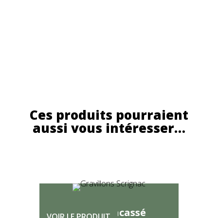
Ces produits pourraient
aussi vous intéresser…
Gravillon concassé
VOIR LE PRODUIT