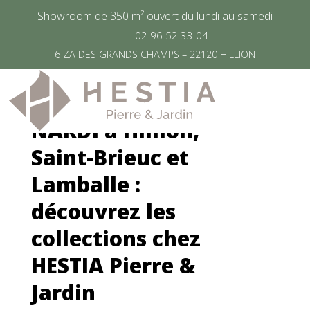
Showroom de 350 m² ouvert du lundi au samedi
02 96 52 33 04
6 ZA DES GRANDS CHAMPS – 22120 HILLION
Mobilier de jardin
NARDI à Hillion,
Saint-Brieuc et
Lamballe :
découvrez les
collections chez
HESTIA Pierre &
Jardin