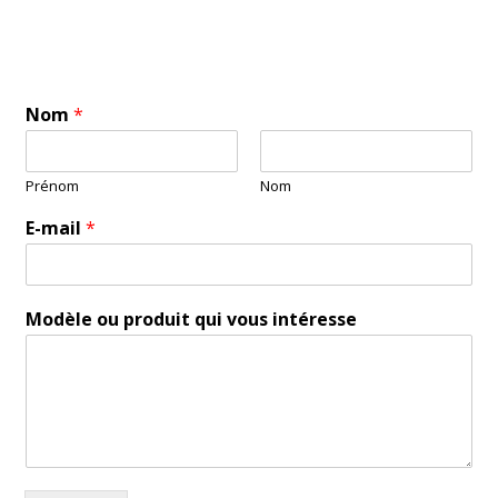
Nom
*
Prénom
Nom
E-mail
*
N
Modèle ou produit qui vous intéresse
o
m
M
o
d
è
l
e