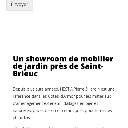
p
Envoyer
r
o
d
u
i
t
Un showroom de mobilier
de jardin près de Saint-
Brieuc
Depuis plusieurs années, HESTIA Pierre & Jardin est une
référence dans les Côtes-d’Armor pour les matériaux
d’aménagement extérieur : dallages en pierres
naturelles, pavés béton et céramiques pour terrasses
et jardins.