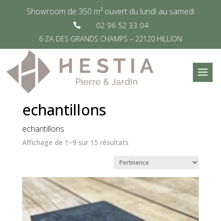
Showroom de 350 m² ouvert du lundi au samedi
02 96 52 33 04

6 ZA DES GRANDS CHAMPS – 22120 HILLION
Accueil
/
Classe d’expédition du
produit
/
echantillons
echantillons
echantillons
Affichage de 1–9 sur 15 résultats